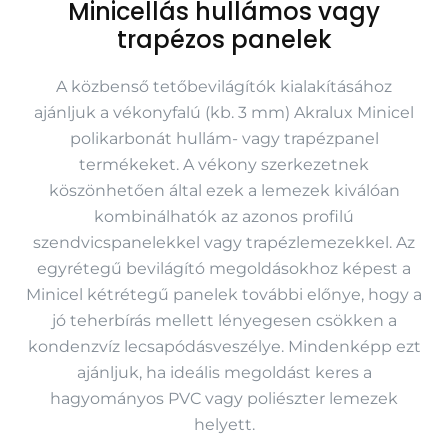
Minicellás hullámos vagy
trapézos panelek
A közbenső tetőbevilágítók kialakításához
ajánljuk a vékonyfalú (kb. 3 mm) Akralux Minicel
polikarbonát hullám- vagy trapézpanel
termékeket. A vékony szerkezetnek
köszönhetően által ezek a lemezek kiválóan
kombinálhatók az azonos profilú
szendvicspanelekkel vagy trapézlemezekkel. Az
egyrétegű bevilágító megoldásokhoz képest a
Minicel kétrétegű panelek további előnye, hogy a
jó teherbírás mellett lényegesen csökken a
kondenzvíz lecsapódásveszélye. Mindenképp ezt
ajánljuk, ha ideális megoldást keres a
hagyományos PVC vagy poliészter lemezek
helyett.