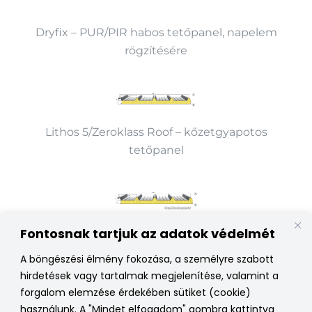
Dryfix – PUR/PIR habos tetőpanel, napelem
rögzítésére
Lithos 5/Zeroklass Roof – kőzetgyapotos
tetőpanel
Fontosnak tartjuk az adatok védelmét
Lithos 5 Sound – közetgyapotos, akusztikus
tetőpanel
A böngészési élmény fokozása, a személyre szabott
hirdetések vagy tartalmak megjelenítése, valamint a
forgalom elemzése érdekében sütiket (cookie)
Ajánlatkérés
használunk. A "Mindet elfogadom" gombra kattintva